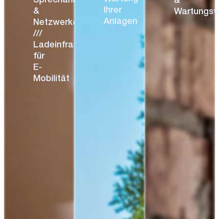
Sprechanlagen
&
Ihrer
&
Wartungsv
Anlagen
Netzwerke
///
Ladeinfrastruktur
für
E-
Mobilität