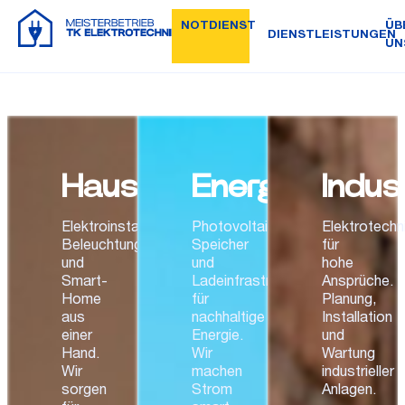
NOTDIENST
ÜB
DIENSTLEISTUNGEN
UN
Haustechnik
Energietechni
Indus
Elektroinstallation,
Photovoltaik,
Elektrotechn
Beleuchtung
Speicher
für
und
und
hohe
Smart-
Ladeinfrastruktur
Ansprüche.
Home
für
Planung,
aus
nachhaltige
Installation
einer
Energie.
und
Hand.
Wir
Wartung
Wir
machen
industrieller
sorgen
Strom
Anlagen.