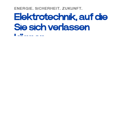
ENERGIE. SICHERHEIT. ZUKUNFT.
Elektrotechnik, auf die
Sie sich verlassen
können.
Elektrotechnik braucht Vertrauen – und das
entsteht durch saubere Arbeit und klare
Kommunikation. Wir sind ein junges Unternehmen
aus Ratingen, das Technik neu denkt: effizient,
digital und zuverlässig. Unser Ziel: Lösungen, die
heute überzeugen und morgen Bestand haben.