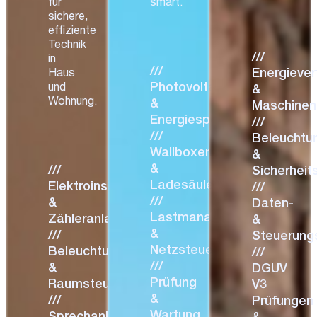
für
smart.
sichere,
effiziente
Technik
///
in
///
Energiever
Haus
Photovoltaikanlagen
und
&
Wohnung.
&
Maschinen
Energiespeicher
///
///
Beleuchtu
Wallboxen
&
&
///
Sicherhei
Ladesäulen
Elektroinstallation
///
///
&
Daten-
Lastmanagement
Zähleranlagen
&
&
///
Steuerung
Netzsteuerung
Beleuchtung
///
///
&
DGUV
Prüfung
Raumsteuerung
V3
&
///
Prüfungen
Wartung